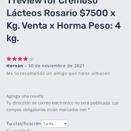
1 review for
Cremoso
Lácteos Rosario $7500 x
Kg. Venta x Horma Peso: 4
kg.
Hernán
–
30 de noviembre de 2021
Valorado
con
4
Me lo recomendó un amigo que tiene almacén
de 5
Agrega una reseña
Tu dirección de correo electrónico no será publicada.
Los
campos obligatorios están marcados con
*
Tu clasificación
Tu reseña
*