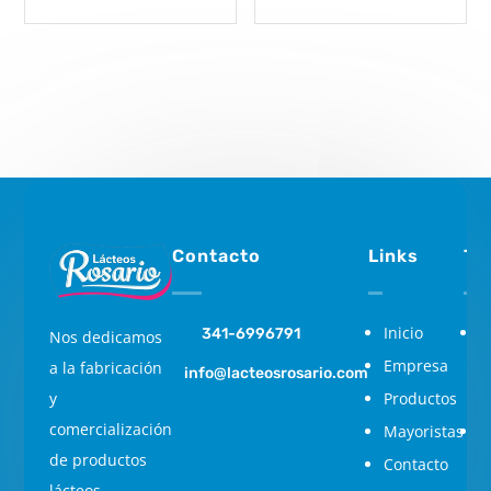
Kg.
Kg.
Venta
Venta
x
x
Horma
Horma
Peso:
Peso:
3,9
4
kg.
kg.
cantidad
cantidad
Contacto
Links
Ti
Inicio
L
341-6996791
Nos dedicamos
Empresa
M
a la fabricación
info@lacteosrosario.com
Productos
c
y
comercialización
Mayoristas
C
de productos
Contacto
d
lácteos.