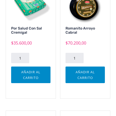
Por Salud Con Sal
Romanito Arroyo
Cremigal
Cabral
$
35.600,00
$
70.200,00
Por
Romanito
Salud
Arroyo
Con
Cabral
AÑADIR AL
AÑADIR AL
Sal
cantidad
CARRITO
CARRITO
Cremigal
cantidad