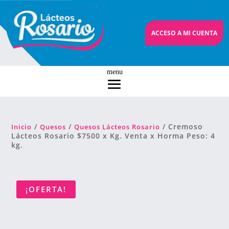
ACCESO A MI CUENTA
/
/
/ Cremoso
Inicio
Quesos
Quesos Lácteos Rosario
Lácteos Rosario $7500 x Kg. Venta x Horma Peso: 4
kg.
¡OFERTA!