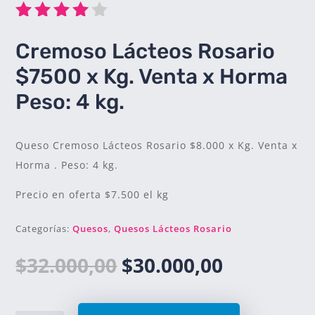
Valorad
Cremoso Lácteos Rosario
o con
4.00
de
$7500 x Kg. Venta x Horma
5 en
base a
Peso: 4 kg.
valoraci
ón de
un
Queso Cremoso Lácteos Rosario $8.000 x Kg. Venta x
cliente
Horma . Peso: 4 kg.
Precio en oferta $7.500 el kg
Categorías:
Quesos
,
Quesos Lácteos Rosario
El
El
$
32.000,00
$
30.000,00
precio
precio
original
actual