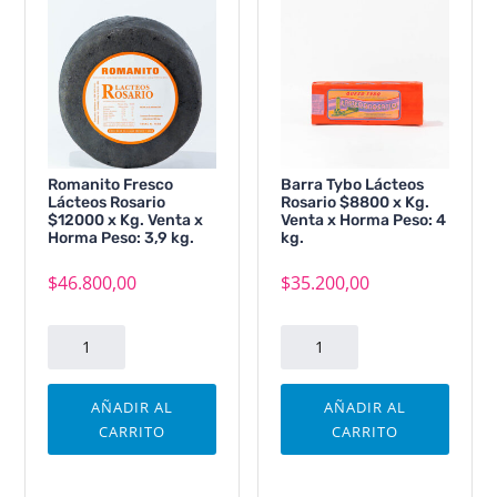
Romanito Fresco
Barra Tybo Lácteos
Lácteos Rosario
Rosario $8800 x Kg.
$12000 x Kg. Venta x
Venta x Horma Peso: 4
Horma Peso: 3,9 kg.
kg.
$
46.800,00
$
35.200,00
Romanito
Barra
Fresco
Tybo
Lácteos
Lácteos
AÑADIR AL
AÑADIR AL
Rosario
Rosario
CARRITO
CARRITO
$12000
$8800
x
x