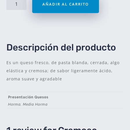
Cremoso
era:
es:
AÑADIR AL CARRITO
Lácteos
$32.000,00.
$30.000,0
Rosario
$7500
x
Kg.
Venta
x
Horma
Peso:
Descripción del producto
4
kg.
cantidad
Es un queso fresco, de pasta blanda, cerrada, algo
elástica y cremosa; de sabor ligeramente ácido,
aroma suave y agradable
Presentación Quesos
Horma, Media Horma