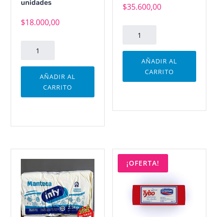
unidades
$
35.600,00
$
18.000,00
Por
Salud
Leche
Con
Entera
AÑADIR AL
Sal
En
CARRITO
AÑADIR AL
Cremigal
Sachet
CARRITO
cantidad
Larga
Vida
Cremigal
Caja
x
12
¡OFERTA!
unidades
cantidad