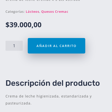
Categorías:
Lácteos
,
Quesos Cremac
$
39.000,00
Crema
AÑADIR AL CARRITO
De
Leche
Cremac
x
5
kg
cantidad
Descripción del producto
Crema de leche higienizada, estandarizada y
pasteurizada.