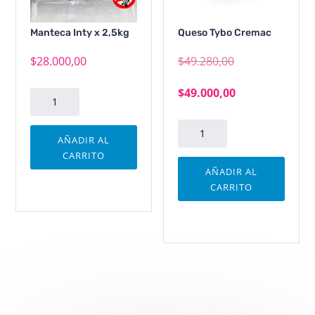
Manteca Inty x 2,5kg
Queso Tybo Cremac
El
$
28.000,00
$
49.280,00
precio
El
$
49.000,00
Manteca
original
precio
Inty
Queso
era:
x
actual
AÑADIR AL
Tybo
2,5kg
CARRITO
$49.280
es:
Cremac
cantidad
AÑADIR AL
cantidad
CARRITO
$49.000