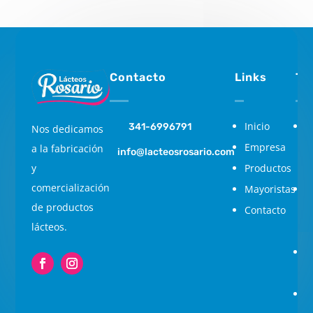
Contacto
Links
Ti
Inicio
L
341-6996791
Nos dedicamos
Empresa
M
a la fabricación
info@lacteosrosario.com
Productos
c
y
comercialización
Mayoristas
C
de productos
Contacto
d
lácteos.
c
F
c
S