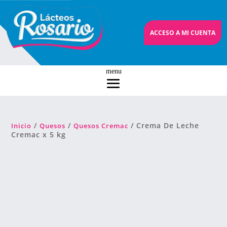
ACCESO A MI CUENTA
/
/
/ Crema De Leche
Inicio
Quesos
Quesos Cremac
Cremac x 5 kg